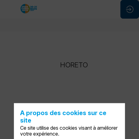
HORETO
HORETO
DEMANDER UN RDV
A propos des cookies sur ce
site
ENVOYER UN MESSAGE
Ce site utilise des cookies visant à améliorer
votre expérience.
PARTAGER MES