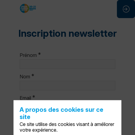
Inscription newsletter
*
Prénom
*
Nom
*
Email
A propos des cookies sur ce
site
*
Vous êtes
Ce site utilise des cookies visant à améliorer
Cliquez pour sélectionner un
votre expérience.