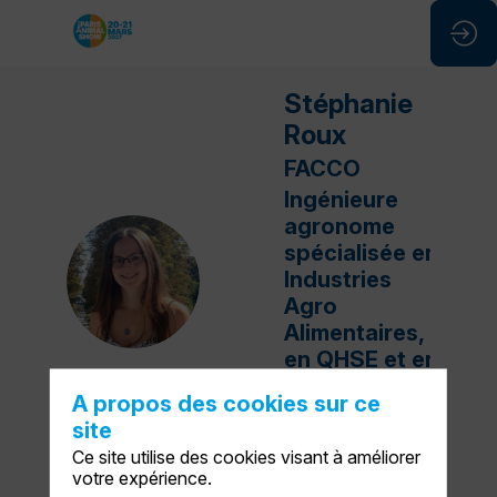
Stéphanie
Roux
FACCO
Ingénieure
agronome
spécialisée en
SR
Industries
Agro
Alimentaires,
en QHSE et en
affaires
A propos des cookies sur ce
réglementaires
site
Ce site utilise des cookies visant à améliorer
votre expérience.