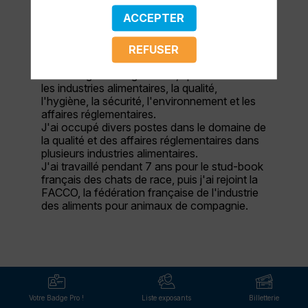
ACCEPTER
REFUSER
Description
Je suis ingénieur agronome, spécialisé dans
les industries alimentaires, la qualité,
l'hygiène, la sécurité, l'environnement et les
affaires réglementaires.
J'ai occupé divers postes dans le domaine de
la qualité et des affaires réglementaires dans
plusieurs industries alimentaires.
J'ai travaillé pendant 7 ans pour le stud-book
français des chats de race, puis j'ai rejoint la
FACCO, la fédération française de l'industrie
des aliments pour animaux de compagnie.
Votre Badge Pro !
Liste exposants
Billetterie