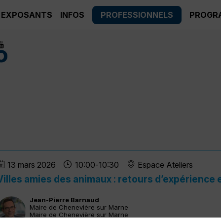
EXPOSANTS
INFOS
PROFESSIONNELS
PROGR
o
13 mars 2026
10:00
-
10:30
Espace Ateliers
Villes amies des animaux : retours d’expérience e
Jean-Pierre
Barnaud
JB
Maire de Chenevière sur Marne
Maire de Chenevière sur Marne