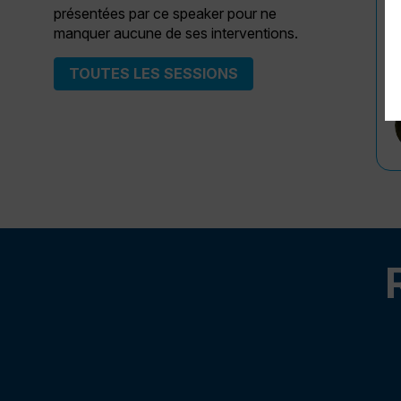
présentées par ce speaker pour ne
manquer aucune de ses interventions.
TOUTES LES SESSIONS