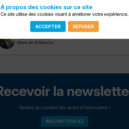
A propos des cookies sur ce site
Yann
Wehrling
Ce site utilise des cookies visant à améliorer votre expérience.
YW
Région Ile-de-France
Vice-président en charge de la Transition écologique, du Clima
ACCEPTER
REFUSER
Igor
Semo
IS
Maire de St Maurice
Maire de St Maurice
Recevoir la newslette
Restez au courant des actus et bons plans !
INSCRIPTION ICI