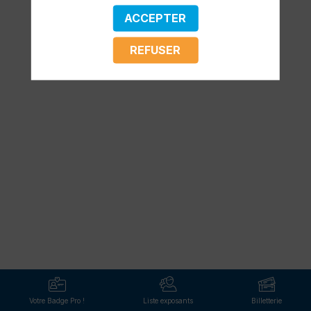
manquer aucune de ses interventions.
ACCEPTER
TOUTES LES SESSIONS
REFUSER
Votre Badge Pro !
Liste exposants
Billetterie