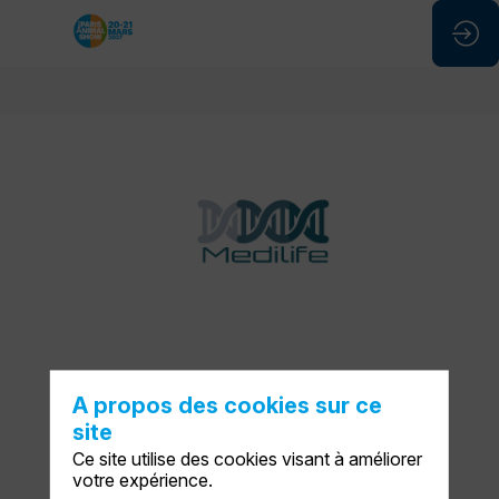
Medilife
Stand
:
D57
A propos des cookies sur ce
site
Ce site utilise des cookies visant à améliorer
Description
votre expérience.
DEMANDER UN RDV