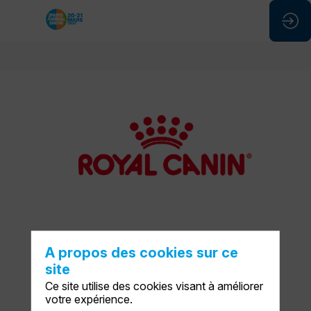
ROYAL
CANIN
Stand
:
F76
DEMANDER UN RDV
A propos des cookies sur ce
site
ENVOYER UN MESSAGE
Ce site utilise des cookies visant à améliorer
votre expérience.
PARTAGER MES