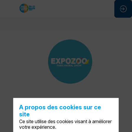
Expozoo26
Description
DEMANDER UN RDV
A propos des cookies sur ce
Nous
site
sommes
ENVOYER UN MESSAGE
le
Ce site utilise des cookies visant à améliorer
carrefour
votre expérience.
PARTAGER MES