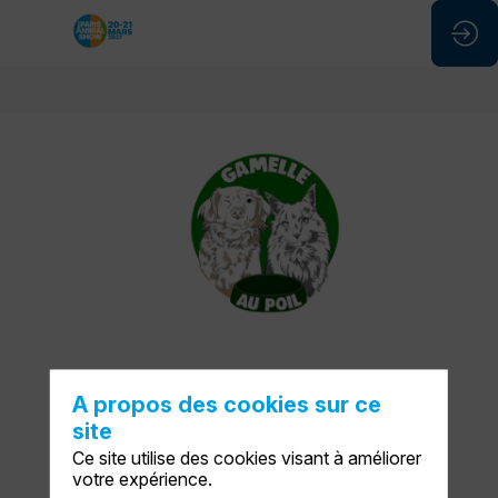
GAMELLE
AU
POIL
Stand
:
L60
A propos des cookies sur ce
site
Description
Ce site utilise des cookies visant à améliorer
DEMANDER UN RDV
votre expérience.
On