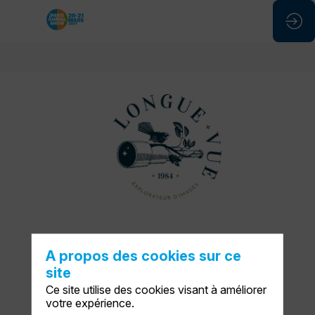
Longue-
vue
Stand
:
C59
A propos des cookies sur ce
site
Ce site utilise des cookies visant à améliorer
votre expérience.