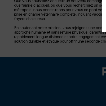
Que vous souhaitiez accueillir un nouveau compagnon à
que famille d'accueil, ou que vous recherchiez un sout
métropole, nous construisons pour vous ce pont vers 
prise en charge vétérinaire complète, incluant vaccinatio
foyers chaleureux.
En soutenant notre mission, vous rejoignez une commu
approche humaine et sans refuge physique, garantissan
rapatriement longue distance et notre engagement enve
solution durable et éthique pour offrir une seconde c