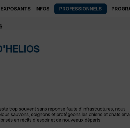
EXPOSANTS
INFOS
PROFESSIONNELS
PROGR
D'HELIOS
reste trop souvent sans réponse faute d'infrastructures, nous
. Nous sauvons, soignons et protégeons les chiens et chats erra
risés en récits d'espoir et de nouveaux départs.