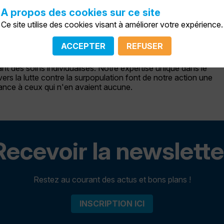
 quatre pattes dans votre vie, offrir un refuge temporaire en 
ien logistique expert pour le transport d'animaux vers la
A propos des cookies sur ce site
la sécurité. Notre réseau dévoué garantit à chaque animal une
Ce site utilise des cookies visant à améliorer votre expérience.
n et stérilisation, ainsi qu'une sociabilisation attentive au sei
ACCEPTER
REFUSER
nauté passionnée qui privilégie le bien-être animal grâce à un
t des soins individualisés. Notre expertise unique dans le
rs la lutte contre la surpopulation font de notre action une
hance à ceux qui n'en avaient aucune.
Recevoir la newslette
Restez au courant des actus et bons plans !
INSCRIPTION ICI