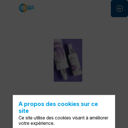
DETANGLING
CONDITIONER
Site
Web
Description
DEMANDER UN RDV
A propos des cookies sur ce
Volumes
site
disponibles
ENVOYER UN MESSAGE
Ce site utilise des cookies visant à améliorer
:
votre expérience.
300
PARTAGER MES