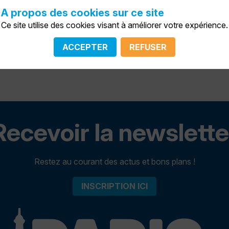
AP
Co-fondateur
A propos des cookies sur ce site
Ce site utilise des cookies visant à améliorer votre expérience.
Aline
Meynard
AM
PAR.C.C
ACCEPTER
REFUSER
Cofondatrice et porte-parole
Recevoir la newslette
Restez au courant des actus et bons plans !
INSCRIPTION ICI