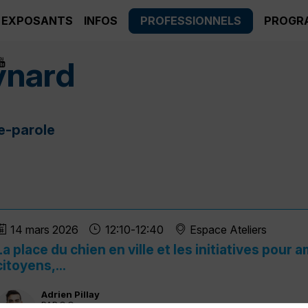
EXPOSANTS
INFOS
PROFESSIONNELS
PROGR
nard
e-parole
14 mars 2026
12:10
-
12:40
Espace Ateliers
La place du chien en ville et les initiatives pour 
citoyens,...
Adrien
Pillay
PAR.C.C