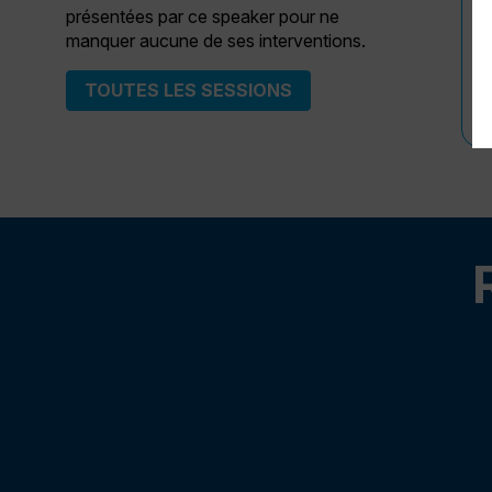
présentées par ce speaker pour ne
manquer aucune de ses interventions.
TOUTES LES SESSIONS