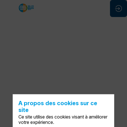
Entreprendre
avec
passion
:
Casa
Del
Doggo
A propos des cookies sur ce
site
une
Ce site utilise des cookies visant à améliorer
votre expérience.
boulangerie