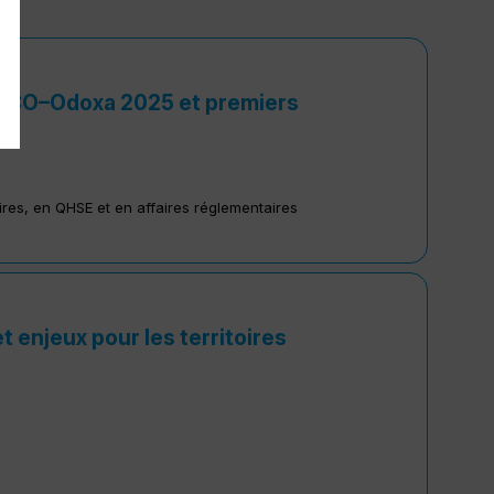
ACCO–Odoxa 2025 et premiers
res, en QHSE et en affaires réglementaires
t enjeux pour les territoires