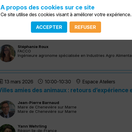
A propos des cookies sur ce site
Ce site utilise des cookies visant à améliorer votre expérience.
13 mars 2026
09:20
-
09:50
Espace Ateliers
Marché de l’animal de compagnie : baromètre F
ACCEPTER
REFUSER
éclairages 2026
Stéphanie
Roux
SR
FACCO
Ingénieure agronome spécialisée en Industries Agro Alimentai
13 mars 2026
10:00
-
10:30
Espace Ateliers
Villes amies des animaux : retours d’expérience e
Jean-Pierre
Barnaud
JB
Maire de Chenevière sur Marne
Maire de Chenevière sur Marne
Yann
Wehrling
Région Ile-de-France