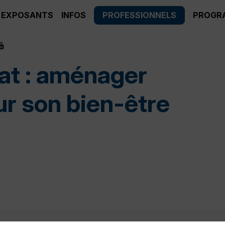
EXPOSANTS
INFOS
PROFESSIONNELS
PROGR
at : aménager
r son bien-être