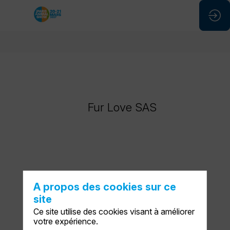
Fur
Love
SAS
Fur Love SAS
Stand
:
K49
A propos des cookies sur ce
site
DEMANDER UN RDV
Ce site utilise des cookies visant à améliorer
votre expérience.
ENVOYER UN MESSAGE