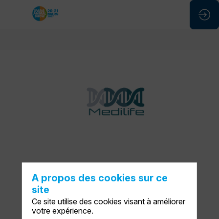
Medilife
Stand
:
D57
A propos des cookies sur ce
site
Ce site utilise des cookies visant à améliorer
Description
votre expérience.
DEMANDER UN RDV