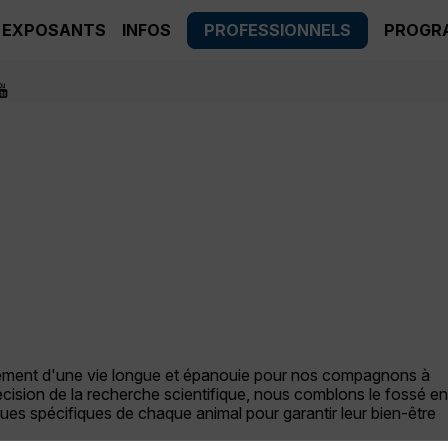
EXPOSANTS
INFOS
PROFESSIONNELS
PROGR
dement d'une vie longue et épanouie pour nos compagnons à
précision de la recherche scientifique, nous comblons le fossé en
ques spécifiques de chaque animal pour garantir leur bien-être