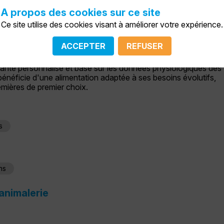
ssionnels un écosystème complet de solutions nutritionnelles 
A propos des cookies sur ce site
ires à faible indice glycémique aux programmes avancés de suiv
Ce site utilise des cookies visant à améliorer votre expérience.
e du soin des animaux qui va bien au-delà de la simple
ACCEPTER
REFUSER
tise et un engagement indéfectible envers une recherche sans
anté personnalisé et basé sur les données physiologiques des
énéficie d'une alimentation adaptée à ses besoins évolutifs,
emières de premier choix.
s
ns
’animalerie