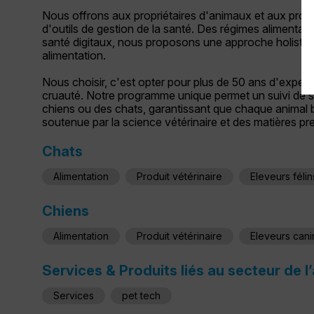
Nous offrons aux propriétaires d'animaux et aux profe
d'outils de gestion de la santé. Des régimes alimenta
santé digitaux, nous proposons une approche holistiqu
alimentation.
Nous choisir, c'est opter pour plus de 50 ans d'exper
cruauté. Notre programme unique permet un suivi de s
chiens ou des chats, garantissant que chaque animal b
soutenue par la science vétérinaire et des matières pr
Chats
Alimentation
Produit vétérinaire
Eleveurs félin
Chiens
Alimentation
Produit vétérinaire
Eleveurs cani
Services & Produits liés au secteur de l
Services
pet tech