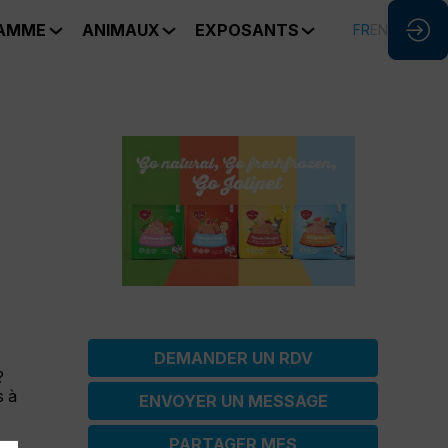
AMME
ANIMAUX
EXPOSANTS
FR
EN
DEMANDER UN RDV
?
s à
ENVOYER UN MESSAGE
PARTAGER MES