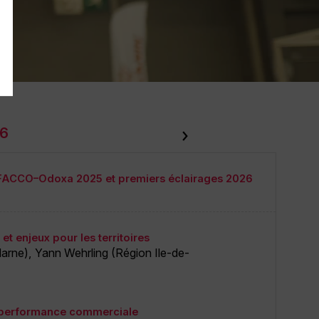
26
 FACCO–Odoxa 2025 et premiers éclairages 2026
et enjeux pour les territoires
Marne
)
Yann
Wehrling
(
Région Ile-de-
en performance commerciale