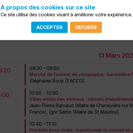
A propos des cookies sur ce site
Ce site utilise des cookies visant à améliorer votre expérience.
ACCEPTER
REFUSER
13 Mars 20
09:20 - 09:50
9:20
Marché de l’animal de compagnie : baromètre
Stéphanie
Roux
(
FACCO
)
10:00 - 10:30
0:00
Villes amies des animaux : retours d’expérience 
Jean-Pierre
Barnaud
(
Maire de Chenevière sur 
France
)
Igor
Semo
(
Maire de St Maurice
)
10:40 - 11:10
Produits pour chats : transformer le conseil 