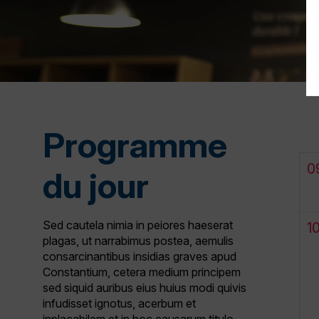
Programme
0
du jour
Sed cautela nimia in peiores haeserat
1
plagas, ut narrabimus postea, aemulis
consarcinantibus insidias graves apud
Constantium, cetera medium principem
sed siquid auribus eius huius modi quivis
infudisset ignotus, acerbum et