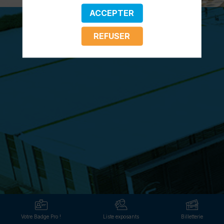
ACCEPTER
REFUSER
Votre Badge Pro !
Liste exposants
Billetterie