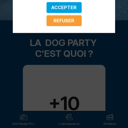
ACCEPTER
REFUSER
LA DOG PARTY
C'EST QUOI ?
+10
Votre Badge Pro !
Liste exposants
Billetterie